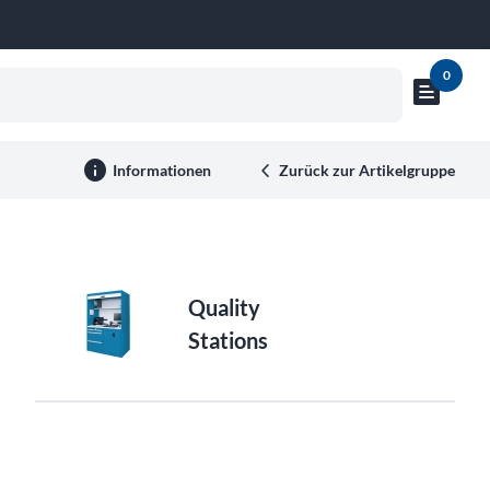
0
text_snippet
Warenkor
Vorschau
anzeigen
info
Informationen
Zurück zur Artikelgruppe
Quality
Stations