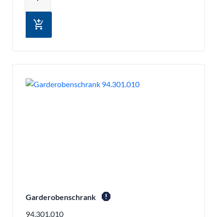
add_shopping_cart
report
Garderobenschrank
94.301.010