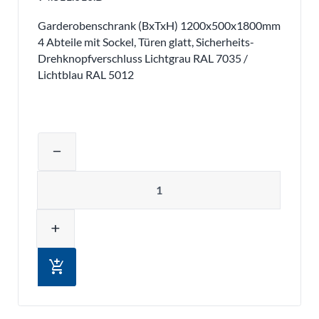
Garderobenschrank (BxTxH) 1200x500x1800mm
4 Abteile mit Sockel, Türen glatt, Sicherheits-
Drehknopfverschluss Lichtgrau RAL 7035 /
Lichtblau RAL 5012
Produktmenge auswählen und in den 
remove
Menge
add
add_shopping_cart