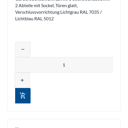
2 Abteile mit Sockel, Türen glatt,
Verschlussvorrichtung Lichtgrau RAL 7035 /
Lichtblau RAL 5012
Produktmenge auswählen und in den 
remove
Menge
add
add_shopping_cart