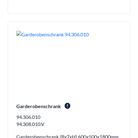
report
Garderobenschrank
94.306.010
94.308.010.V
Garderobenschrank (BxTxH) 600x500x1800mm