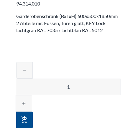
94.314.010
Garderobenschrank (BxTxH) 600x500x1850mm
2 Abteile mit Füssen, Türen glatt, KEY Lock
Lichtgrau RAL 7035 / Lichtblau RAL 5012
Produktmenge auswählen und in den 
remove
Menge
add
add_shopping_cart