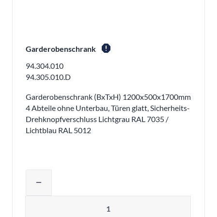
report
Garderobenschrank
94.304.010
94.305.010.D
Garderobenschrank (BxTxH) 1200x500x1700mm
4 Abteile ohne Unterbau, Türen glatt, Sicherheits-
Drehknopfverschluss Lichtgrau RAL 7035 /
Lichtblau RAL 5012
Produktmenge auswählen und in den 
remove
Menge