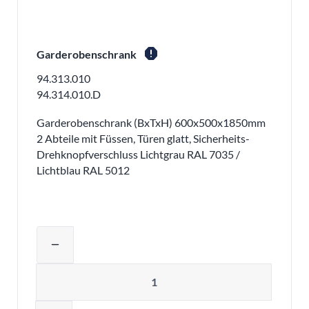
report
Garderobenschrank
94.313.010
94.314.010.D
Garderobenschrank (BxTxH) 600x500x1850mm
2 Abteile mit Füssen, Türen glatt, Sicherheits-
Drehknopfverschluss Lichtgrau RAL 7035 /
Lichtblau RAL 5012
Produktmenge auswählen und in den 
remove
Menge