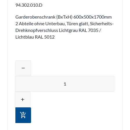
94.302.010.D
Garderobenschrank (BxTxH) 600x500x1700mm
2 Abteile ohne Unterbau, Türen glatt, Sicherheits-
Drehknopfverschluss Lichtgrau RAL 7035 /
Lichtblau RAL 5012
Produktmenge auswählen und in den 
remove
Menge
add
add_shopping_cart