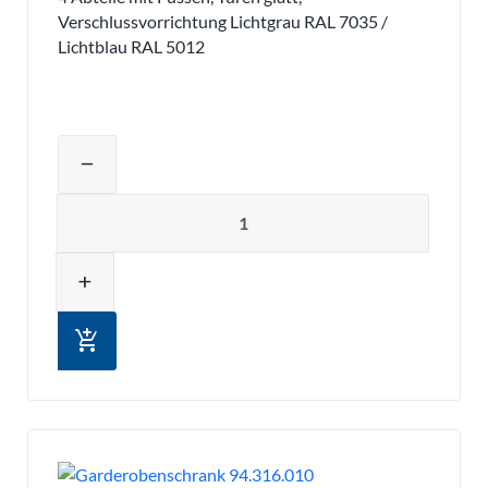
Verschlussvorrichtung Lichtgrau RAL 7035 /
Lichtblau RAL 5012
Produktmenge auswählen und in den 
remove
Menge
add
add_shopping_cart