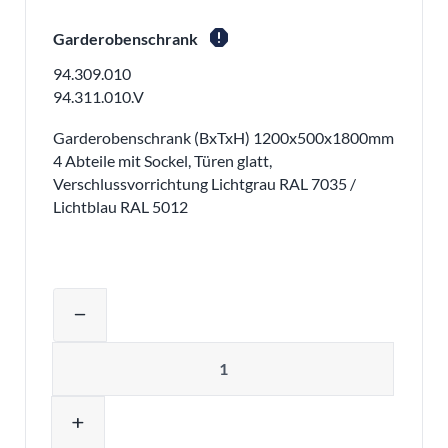
report
Garderobenschrank
94.309.010
94.311.010.V
Garderobenschrank (BxTxH) 1200x500x1800mm
4 Abteile mit Sockel, Türen glatt,
Verschlussvorrichtung Lichtgrau RAL 7035 /
Lichtblau RAL 5012
Produktmenge auswählen und in den 
remove
Menge
add