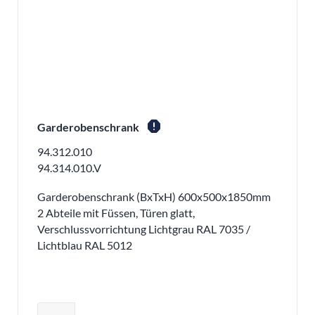
report
Garderobenschrank
94.312.010
94.314.010.V
Garderobenschrank (BxTxH) 600x500x1850mm
2 Abteile mit Füssen, Türen glatt,
Verschlussvorrichtung Lichtgrau RAL 7035 /
Lichtblau RAL 5012
Produktmenge auswählen und in den 