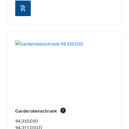
add_shopping_cart
report
Garderobenschrank
94.310.010
94.311.010.D