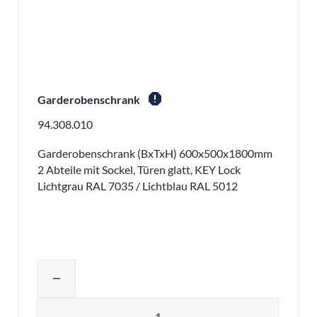
report
Garderobenschrank
94.308.010
Garderobenschrank (BxTxH) 600x500x1800mm
2 Abteile mit Sockel, Türen glatt, KEY Lock
Lichtgrau RAL 7035 / Lichtblau RAL 5012
Produktmenge auswählen und in den 
remove
Menge