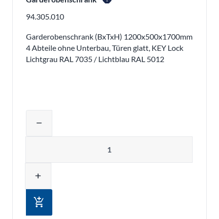
94.305.010
Garderobenschrank (BxTxH) 1200x500x1700mm
4 Abteile ohne Unterbau, Türen glatt, KEY Lock
Lichtgrau RAL 7035 / Lichtblau RAL 5012
Produktmenge auswählen und in den 
remove
Menge
add
add_shopping_cart