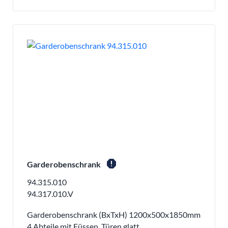
report
Garderobenschrank
94.315.010
94.317.010.V
Garderobenschrank (BxTxH) 1200x500x1850mm
4 Abteile mit Füssen, Türen glatt,