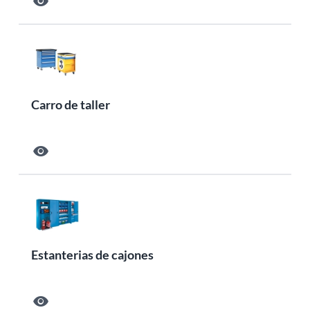
visibility
Carro de taller
visibility
Estanterias de cajones
visibility