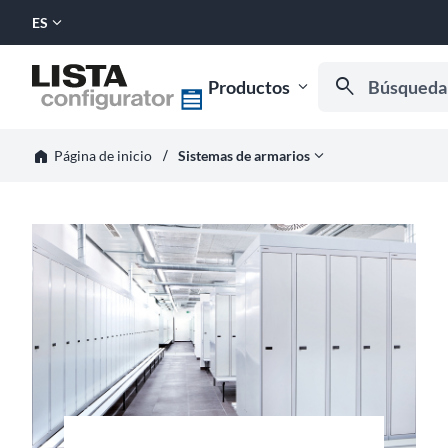
expand_more
ES
SELECCIONAR
IDIOMA:
Búsqueda por n
search
Productos
expand_more
Empiece a escribir
horizontal_rule
home
expand_more
Sistemas de armarios
Página de inicio