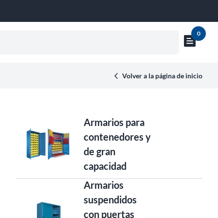
0
text_snippet
Mostrar
vista
previa
Volver a la página de inicio
del
carrito
Armarios para
contenedores y
de gran
capacidad
Armarios
suspendidos
con puertas