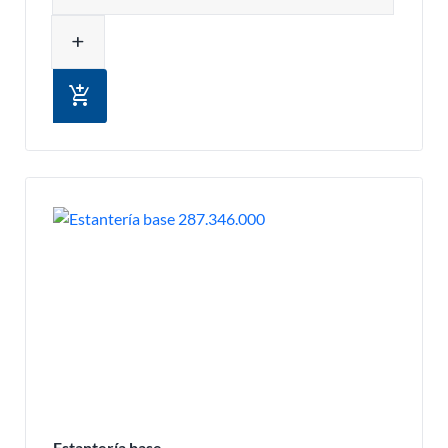
add
add_shopping_cart
Estantería base