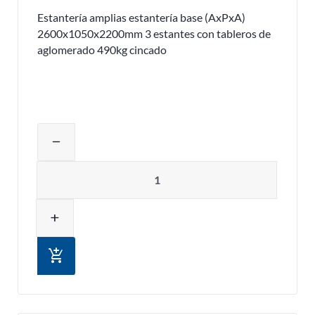
Estantería amplias estantería base (AxPxA)
2600x1050x2200mm 3 estantes con tableros de
aglomerado 490kg cincado
Ajustar la cantidad del producto o eli
remove
Cantidad
add
add_shopping_cart