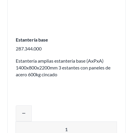
Estantería base
287.344.000
Estantería amplias estantería base (AxPxA)
1400x800x2200mm 3 estantes con paneles de
acero 600kg cincado
Ajustar la cantidad del producto o eli
remove
Cantidad