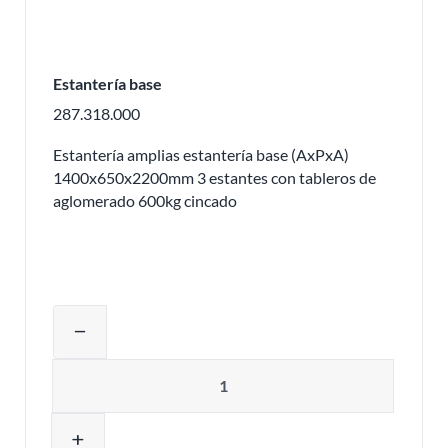
Estantería base
287.318.000
Estantería amplias estantería base (AxPxA)
1400x650x2200mm 3 estantes con tableros de
aglomerado 600kg cincado
Ajustar la cantidad del producto o eli
remove
Cantidad
add