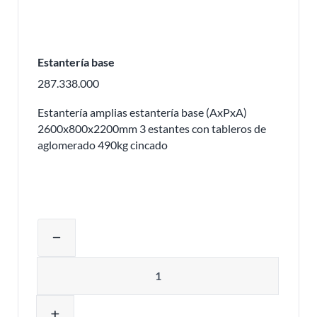
Estantería base
287.338.000
Estantería amplias estantería base (AxPxA)
2600x800x2200mm 3 estantes con tableros de
aglomerado 490kg cincado
Ajustar la cantidad del producto o eli
remove
Cantidad
add