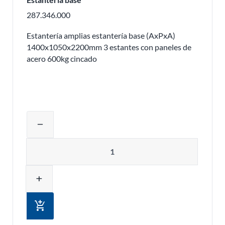
287.346.000
Estantería amplias estantería base (AxPxA)
1400x1050x2200mm 3 estantes con paneles de
acero 600kg cincado
Ajustar la cantidad del producto o eli
remove
Cantidad
add
add_shopping_cart