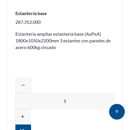
Estantería base
287.352.000
Estantería amplias estantería base (AxPxA)
1800x1050x2200mm 3 estantes con paneles de
acero 600kg cincado
Ajustar la cantidad del producto o eli
remove
Cantidad
arrow_upward
add