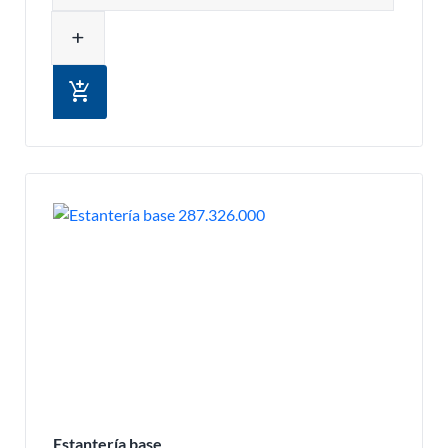
add
add_shopping_cart
Estantería base