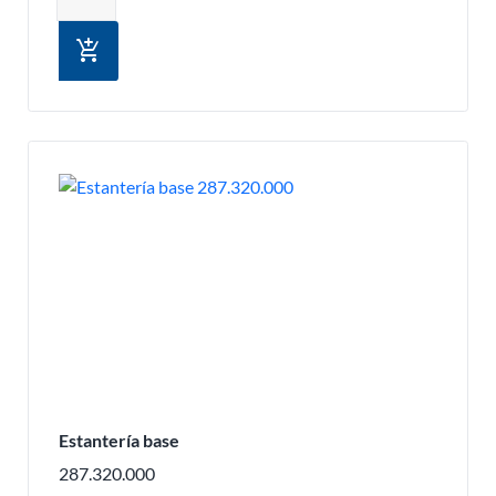
add_shopping_cart
Estantería base
287.320.000