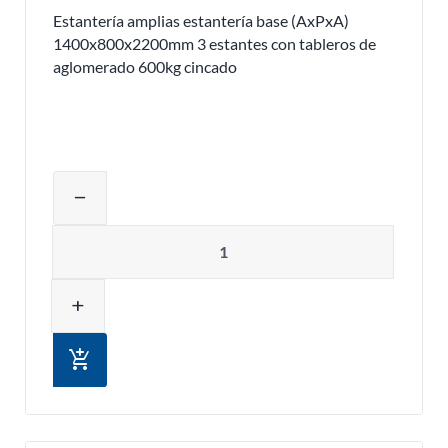
Estantería amplias estantería base (AxPxA)
1400x800x2200mm 3 estantes con tableros de
aglomerado 600kg cincado
Ajustar la cantidad del producto o eli
remove
Cantidad
add
add_shopping_cart