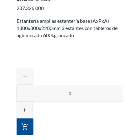
287.326.000
Estantería amplias estantería base (AxPxA)
1800x800x2200mm 3 estantes con tableros de
aglomerado 600kg cincado
Ajustar la cantidad del producto o eli
remove
Cantidad
add
add_shopping_cart