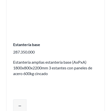
Estantería base
287.350.000
Estantería amplias estantería base (AxPxA)
1800x800x2200mm 3 estantes con paneles de
acero 600kg cincado
Ajustar la cantidad del producto o eli
remove