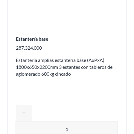
Estantería base
287.324.000
Estantería amplias estantería base (AxPxA)
1800x650x2200mm 3 estantes con tableros de
aglomerado 600kg cincado
Ajustar la cantidad del producto o eli
remove
Cantidad