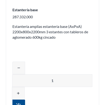
Estantería base
287.332.000
Estantería amplias estantería base (AxPxA)
2200x800x2200mm 3 estantes con tableros de
aglomerado 600kg cincado
Ajustar la cantidad del producto o eli
remove
Cantidad
add