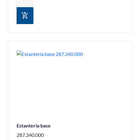
add_shopping_cart
Estantería base
287.340.000