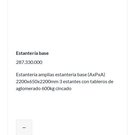
Estantería base
287.330.000
Estantería amplias estantería base (AxPxA)
2200x650x2200mm 3 estantes con tableros de
aglomerado 600kg cincado
Ajustar la cantidad del producto o eli
remove