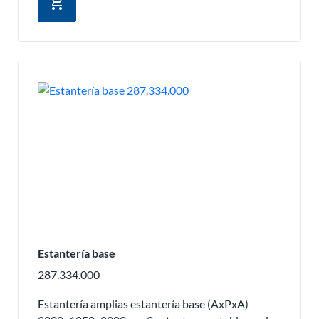
add_shopping_cart
Estantería base
287.334.000
Estantería amplias estantería base (AxPxA)