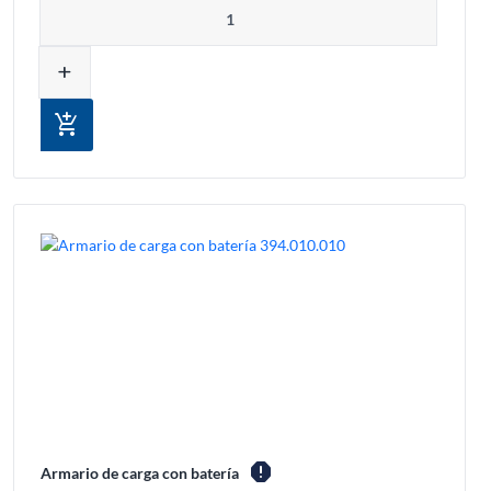
Cantidad
add
add_shopping_cart
report
Armario de carga con batería