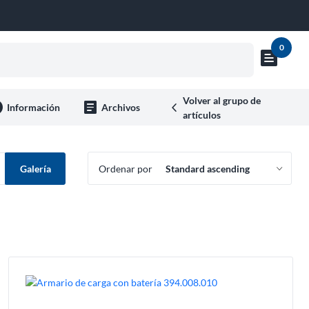
0
text_snippet
Mostrar
vista
previa
Volver al grupo de
o
article
Información
Archivos
artículos
del
carrito
Galería
Ordenar por