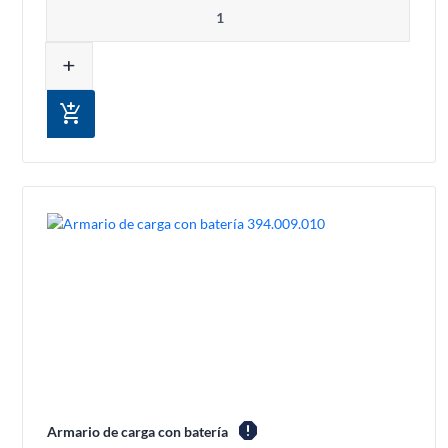
Cantidad
add
add_shopping_cart
report
Armario de carga con batería