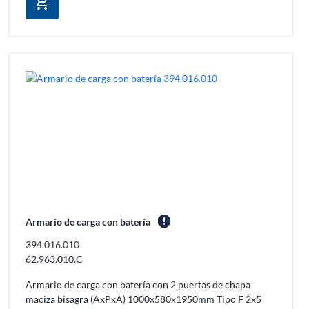
add_shopping_cart
report
Armario de carga con batería
394.016.010
62.963.010.C
Armario de carga con batería con 2 puertas de chapa
maciza bisagra (AxPxA) 1000x580x1950mm Tipo F 2x5