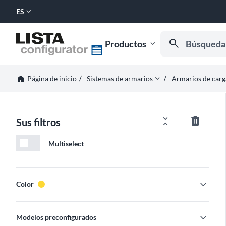
expand_more
ES
SELECCIONAR
IDIOMA:
Búsqueda por n
search
Productos
expand_more
Empiece a escribir
horizontal_rule
horizontal_rule
home
expand_more
Página de inicio
Sistemas de armarios
Armarios de carg
unfold_less
delete_outline
Sus filtros
Multiselect
expand_more
Color
expand_more
Modelos preconfigurados