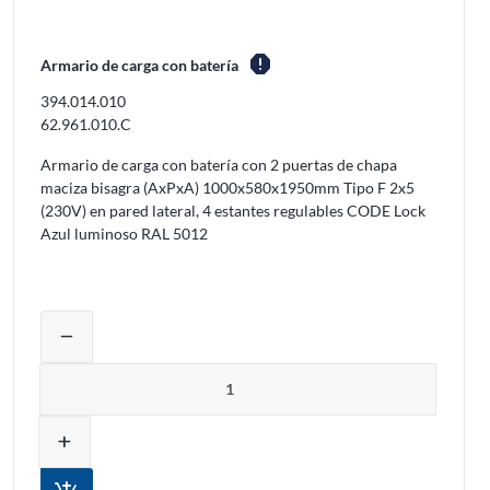
report
Armario de carga con batería
394.014.010
62.961.010.C
Armario de carga con batería con 2 puertas de chapa
maciza bisagra (AxPxA) 1000x580x1950mm Tipo F 2x5
(230V) en pared lateral, 4 estantes regulables CODE Lock
Azul luminoso RAL 5012
inar productos del carrito
Ajustar la cantidad del producto o elimi
remove
Cantidad
add