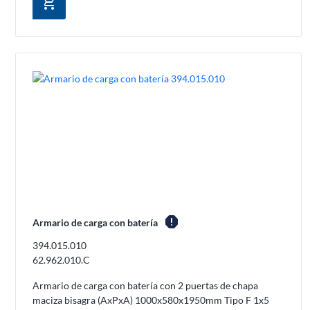
add_shopping_cart
report
Armario de carga con batería
394.015.010
62.962.010.C
Armario de carga con batería con 2 puertas de chapa
maciza bisagra (AxPxA) 1000x580x1950mm Tipo F 1x5