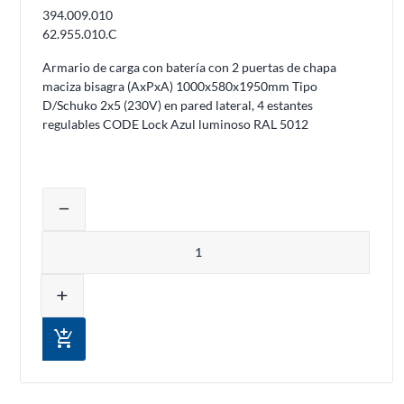
394.009.010
62.955.010.C
Armario de carga con batería con 2 puertas de chapa
maciza bisagra (AxPxA) 1000x580x1950mm Tipo
D/Schuko 2x5 (230V) en pared lateral, 4 estantes
regulables CODE Lock Azul luminoso RAL 5012
Ajustar la cantidad del producto o elim
remove
Cantidad
add
add_shopping_cart