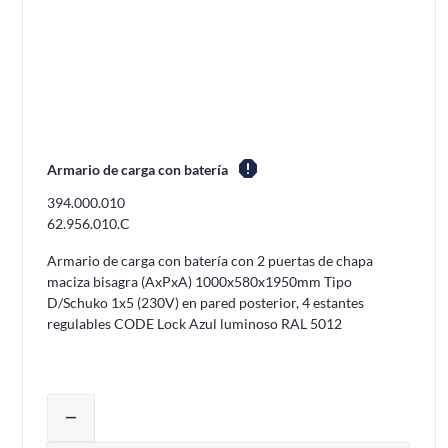
report
Armario de carga con batería
394.000.010
62.956.010.C
Armario de carga con batería con 2 puertas de chapa
maciza bisagra (AxPxA) 1000x580x1950mm Tipo
D/Schuko 1x5 (230V) en pared posterior, 4 estantes
regulables CODE Lock Azul luminoso RAL 5012
Ajustar la cantidad del producto o elim
remove