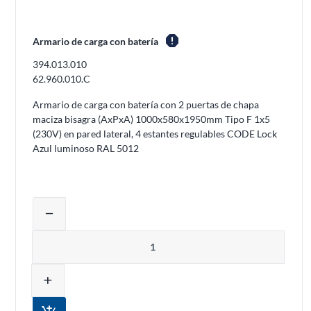
report
Armario de carga con batería
394.013.010
62.960.010.C
Armario de carga con batería con 2 puertas de chapa
maciza bisagra (AxPxA) 1000x580x1950mm Tipo F 1x5
(230V) en pared lateral, 4 estantes regulables CODE Lock
Azul luminoso RAL 5012
Ajustar la cantidad del producto o elim
remove
Cantidad
add