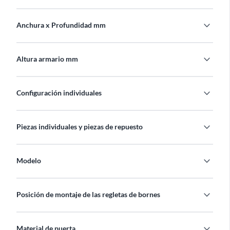
expand_more
Anchura x Profundidad mm
expand_more
Altura armario mm
expand_more
Configuración individuales
expand_more
Piezas individuales y piezas de repuesto
expand_more
Modelo
expand_more
Posición de montaje de las regletas de bornes
expand_more
Material de puerta