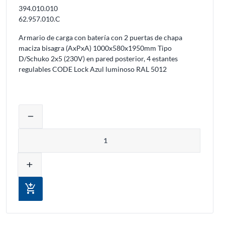
394.010.010
62.957.010.C
Armario de carga con batería con 2 puertas de chapa
maciza bisagra (AxPxA) 1000x580x1950mm Tipo
D/Schuko 2x5 (230V) en pared posterior, 4 estantes
regulables CODE Lock Azul luminoso RAL 5012
inar productos del carrito
Ajustar la cantidad del producto o elimi
remove
Cantidad
add
add_shopping_cart