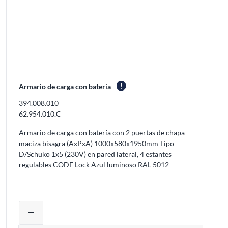
report
Armario de carga con batería
394.008.010
62.954.010.C
Armario de carga con batería con 2 puertas de chapa
maciza bisagra (AxPxA) 1000x580x1950mm Tipo
D/Schuko 1x5 (230V) en pared lateral, 4 estantes
regulables CODE Lock Azul luminoso RAL 5012
inar productos del carrito
Ajustar la cantidad del producto o elimi
remove