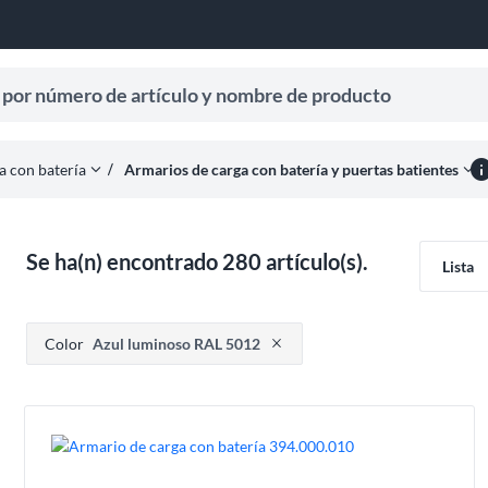
úmero de artículo y nombre de producto
 para recibir sugerencias de búsqueda.
inf
horizontal_rule
expand_more
expand_more
Armarios de carga con batería y puertas batientes
a con batería
Se ha(n) encontrado 280 artículo(s).
Lista
Presione para eliminar opción de filtro
Color
Azul luminoso RAL 5012