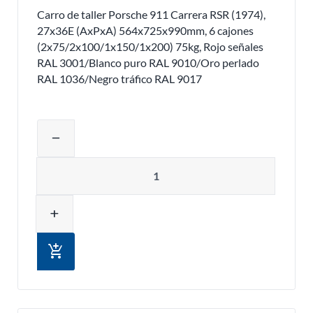
Carro de taller Porsche 911 Carrera RSR (1974),
27x36E (AxPxA) 564x725x990mm, 6 cajones
(2x75/2x100/1x150/1x200) 75kg, Rojo señales
RAL 3001/Blanco puro RAL 9010/Oro perlado
RAL 1036/Negro tráfico RAL 9017
Ajustar la cantidad del producto o eli
remove
Cantidad
add
add_shopping_cart