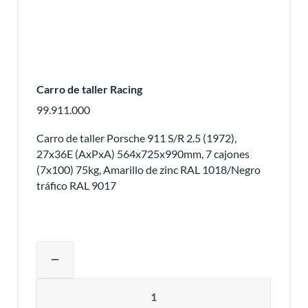
Carro de taller Racing
99.911.000
Carro de taller Porsche 911 S/R 2.5 (1972),
27x36E (AxPxA) 564x725x990mm, 7 cajones
(7x100) 75kg, Amarillo de zinc RAL 1018/Negro
tráfico RAL 9017
Ajustar la cantidad del producto o eli
remove
Cantidad