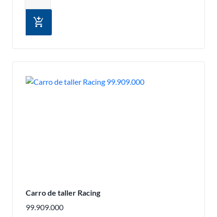
add_shopping_cart
Carro de taller Racing
99.909.000