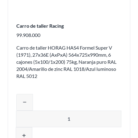
Carro de taller Racing
99.908.000
Carro de taller HORAG HAS4 Formel Super V
(1971), 27x36E (AxPxA) 564x725x990mm, 6
cajones (5x100/1x200) 75kg, Naranja puro RAL
2004/Amarillo de zinc RAL 1018/Azul luminoso
RAL 5012
Ajustar la cantidad del producto o eli
remove
Cantidad
add