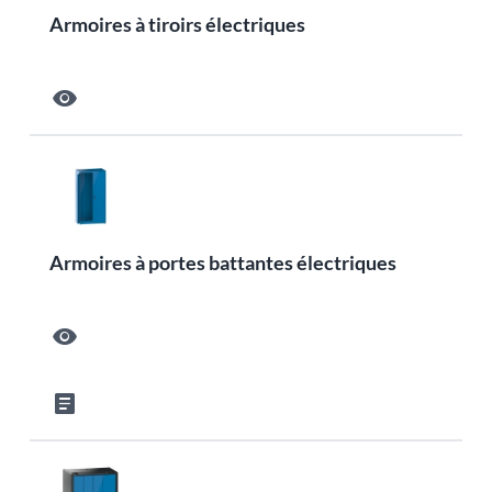
Armoires à tiroirs électriques
visibility
Armoires à portes battantes électriques
visibility
article