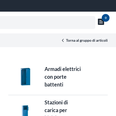
0
text_snippet
Mostra
anteprima
carrello
Torna al gruppo di articoli
Armadi elettrici
con porte
battenti
Stazioni di
carica per