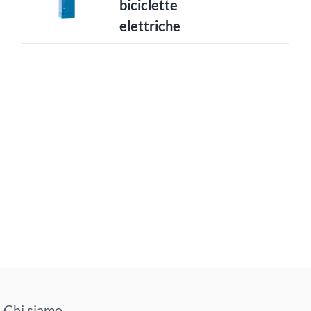
biciclette
elettriche
Chi siamo