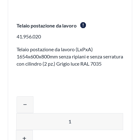
report
Telaio postazione da lavoro
41.956.020
Telaio postazione da lavoro (LxPxA)
1654x600x800mm senza ripiani e senza serratura
con cilindro (2 pz.) Grigio luce RAL 7035
Regolare la quantità del prodotto o ri
remove
Quantità
add