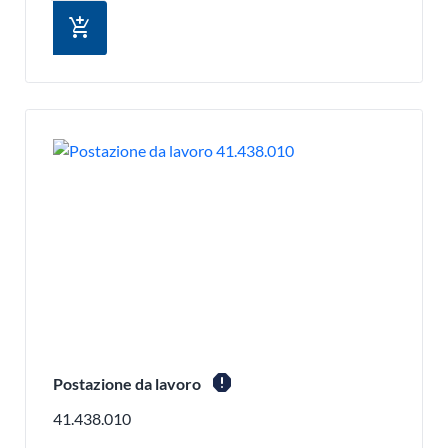
add_shopping_cart
report
Postazione da lavoro
41.438.010