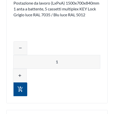
Postazione da lavoro (LxPxA) 1500x700x840mm
1 anta a battente, 5 cassetti multiplex KEY Lock
Grigio luce RAL 7035 / Blu luce RAL 5012
Regolare la quantità del prodotto o ri
remove
Quantità
add
add_shopping_cart