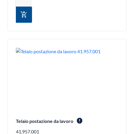
add_shopping_cart
report
Telaio postazione da lavoro
41.957.001