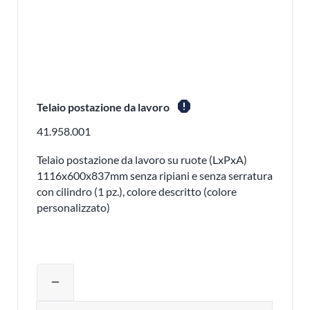
report
Telaio postazione da lavoro
41.958.001
Telaio postazione da lavoro su ruote (LxPxA)
1116x600x837mm senza ripiani e senza serratura
con cilindro (1 pz.), colore descritto (colore
personalizzato)
Regolare la quantità del prodotto o ri
remove
Quantità