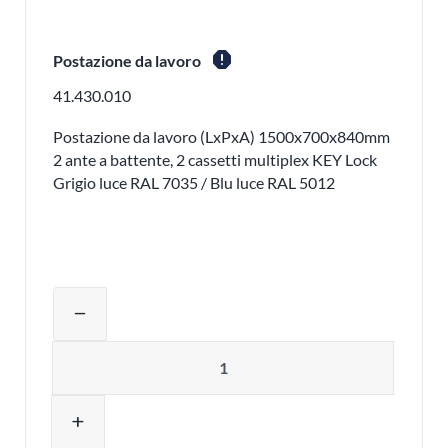
report
Postazione da lavoro
41.430.010
Postazione da lavoro (LxPxA) 1500x700x840mm
2 ante a battente, 2 cassetti multiplex KEY Lock
Grigio luce RAL 7035 / Blu luce RAL 5012
Regolare la quantità del prodotto o ri
remove
Quantità
add