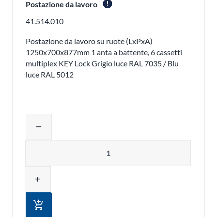
report
Postazione da lavoro
41.514.010
Postazione da lavoro su ruote (LxPxA)
1250x700x877mm 1 anta a battente, 6 cassetti
multiplex KEY Lock Grigio luce RAL 7035 / Blu
luce RAL 5012
Regolare la quantità del prodotto o ri
remove
Quantità
add
add_shopping_cart