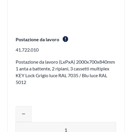
report
Postazione da lavoro
41.722.010
Postazione da lavoro (LxPxA) 2000x700x840mm
1 anta a battente, 2 ripiani, 3 cassetti multiplex
KEY Lock Grigio luce RAL 7035 / Blu luce RAL
5012
Regolare la quantità del prodotto o ri
remove
Quantità