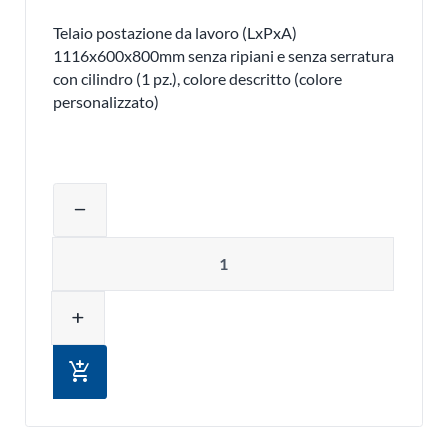
Telaio postazione da lavoro (LxPxA)
1116x600x800mm senza ripiani e senza serratura
con cilindro (1 pz.), colore descritto (colore
personalizzato)
Regolare la quantità del prodotto o ri
remove
Quantità
add
add_shopping_cart