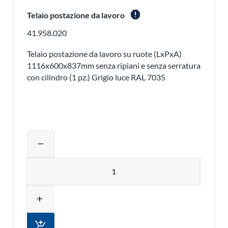
report
Telaio postazione da lavoro
41.958.020
Telaio postazione da lavoro su ruote (LxPxA)
1116x600x837mm senza ripiani e senza serratura
con cilindro (1 pz.) Grigio luce RAL 7035
Regolare la quantità del prodotto o ri
remove
Quantità
add
add_shopping_cart