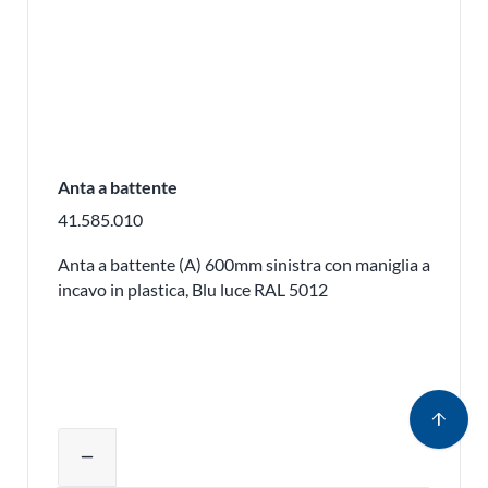
Anta a battente
41.585.010
Anta a battente (A) 600mm sinistra con maniglia a
incavo in plastica, Blu luce RAL 5012
arrow_upward
Regolare la quantità del prodotto o ri
remove