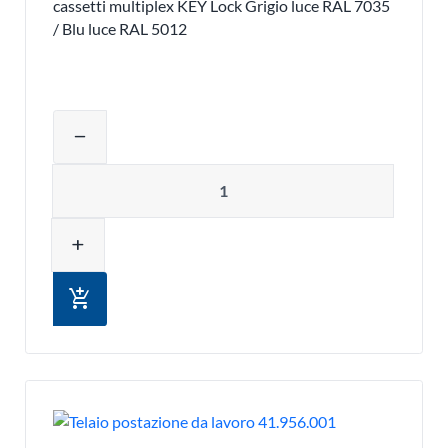
cassetti multiplex KEY Lock Grigio luce RAL 7035
/ Blu luce RAL 5012
Regolare la quantità del prodotto o ri
remove
Quantità
add
add_shopping_cart