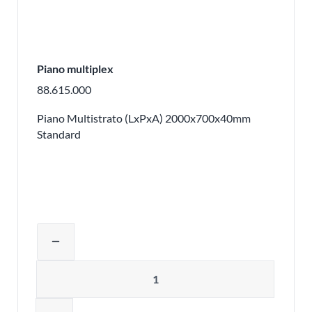
Piano multiplex
88.615.000
Piano Multistrato (LxPxA) 2000x700x40mm
Standard
Regolare la quantità del prodotto o ri
remove
Quantità