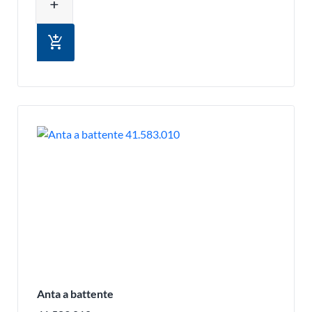
add
add_shopping_cart
Anta a battente