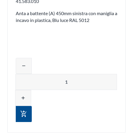
41.583.010
Anta a battente (A) 450mm sinistra con maniglia a
incavo in plastica, Blu luce RAL 5012
Regolare la quantità del prodotto o ri
remove
Quantità
add
add_shopping_cart