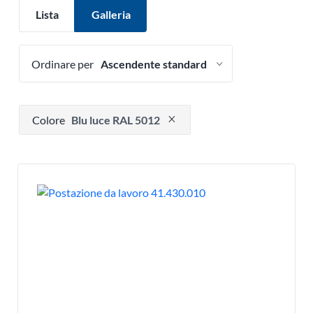
Lista
Galleria
Ordinare per
Premere per rimuovere l'opzione filtro
Colore
Blu luce RAL 5012