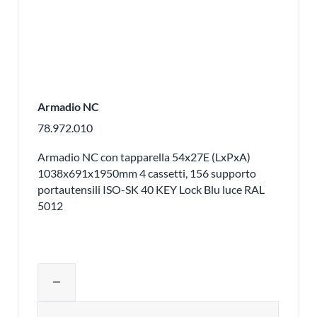
Armadio NC
78.972.010
Armadio NC con tapparella 54x27E (LxPxA)
1038x691x1950mm 4 cassetti, 156 supporto
portautensili ISO-SK 40 KEY Lock Blu luce RAL
5012
Regolare la quantità del prodotto o ri
remove
Quantità