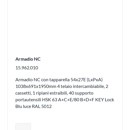
Armadio NC
15.962.010
Armadio NC con tapparella 54x27E (LxPxA)
1038x691x1950mm 4 telaio intercambiabile, 2
cassetti, 1 ripiani estraibili, 40 supporto
portautensili HSK 63 A+C+E/80 B+D+F KEY Lock
Blu luce RAL 5012
Regolare la quantità del prodotto o ri