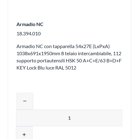
Armadio NC
18.394.010
Armadio NC con tapparella 54x27E (LxPxA)
1038x691x1950mm 8 telaio intercambiabile, 112
supporto portautensili HSK 50 A+C+E/63 B+D+F
KEY Lock Blu luce RAL 5012
Regolare la quantità del prodotto o ri
remove
Quantità
add