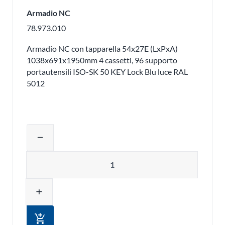
Armadio NC
78.973.010
Armadio NC con tapparella 54x27E (LxPxA)
1038x691x1950mm 4 cassetti, 96 supporto
portautensili ISO-SK 50 KEY Lock Blu luce RAL
5012
Regolare la quantità del prodotto o ri
remove
Quantità
add
add_shopping_cart