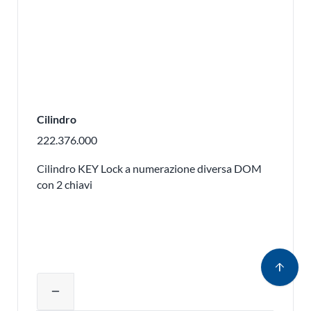
Cilindro
222.376.000
Cilindro KEY Lock a numerazione diversa DOM
con 2 chiavi
arrow_upward
Regolare la quantità del prodotto o ri
remove