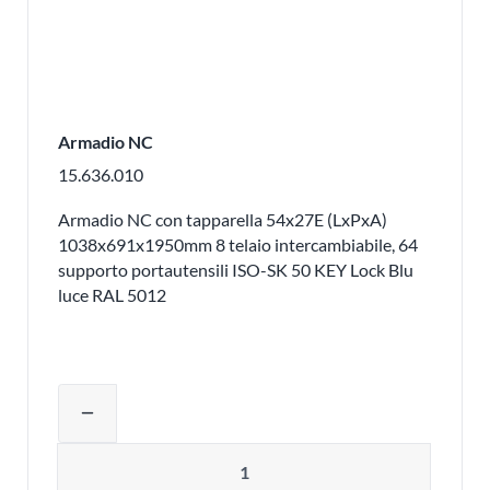
Armadio NC
15.636.010
Armadio NC con tapparella 54x27E (LxPxA)
1038x691x1950mm 8 telaio intercambiabile, 64
supporto portautensili ISO-SK 50 KEY Lock Blu
luce RAL 5012
Regolare la quantità del prodotto o ri
remove
Quantità