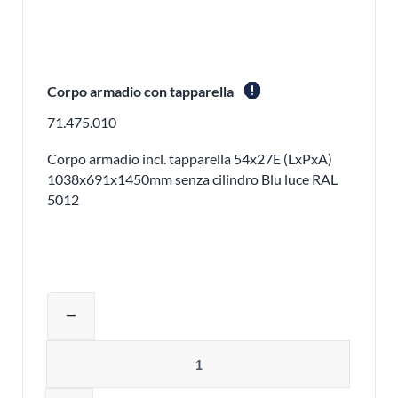
report
Corpo armadio con tapparella
71.475.010
Corpo armadio incl. tapparella 54x27E (LxPxA)
1038x691x1450mm senza cilindro Blu luce RAL
5012
Regolare la quantità del prodotto o ri
remove
Quantità