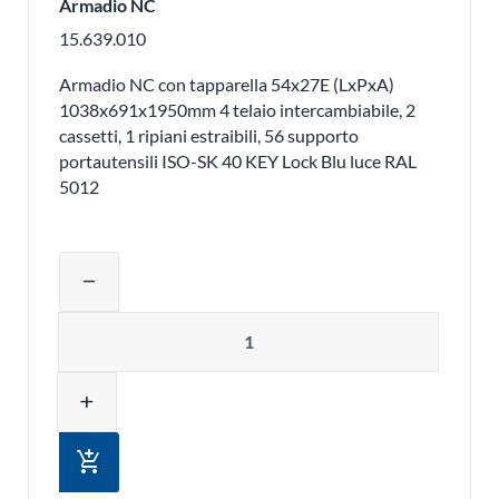
Armadio NC
15.639.010
Armadio NC con tapparella 54x27E (LxPxA)
1038x691x1950mm 4 telaio intercambiabile, 2
cassetti, 1 ripiani estraibili, 56 supporto
portautensili ISO-SK 40 KEY Lock Blu luce RAL
5012
Regolare la quantità del prodotto o ri
remove
Quantità
add
add_shopping_cart