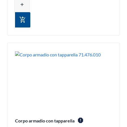
add
add_shopping_cart
report
Corpo armadio con tapparella