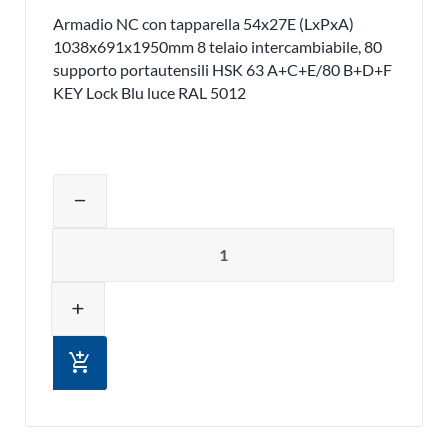
Armadio NC con tapparella 54x27E (LxPxA)
1038x691x1950mm 8 telaio intercambiabile, 80
supporto portautensili HSK 63 A+C+E/80 B+D+F
KEY Lock Blu luce RAL 5012
Regolare la quantità del prodotto o ri
remove
Quantità
add
add_shopping_cart