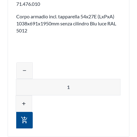
71.476.010
Corpo armadio incl. tapparella 54x27E (LxPxA)
1038x691x1950mm senza cilindro Blu luce RAL
5012
Regolare la quantità del prodotto o ri
remove
Quantità
add
add_shopping_cart