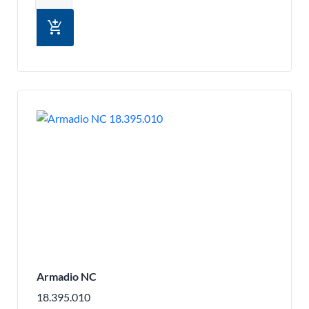
add_shopping_cart
Armadio NC
18.395.010