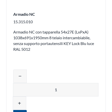
Armadio NC
15.315.010
Armadio NC con tapparella 54x27E (LxPxA)
1038x691x1950mm 8 telaio intercambiabile,
senza supporto portautensili KEY Lock Blu luce
RAL 5012
Regolare la quantità del prodotto o ri
remove
Quantità
add