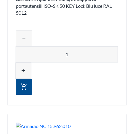
portautensili ISO-SK 50 KEY Lock Blu luce RAL
5012
Regolare la quantità del prodotto o ri
remove
Quantità
add
add_shopping_cart