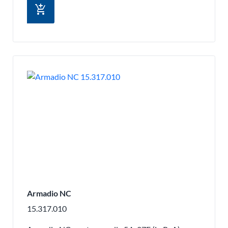
add_shopping_cart
Armadio NC
15.317.010