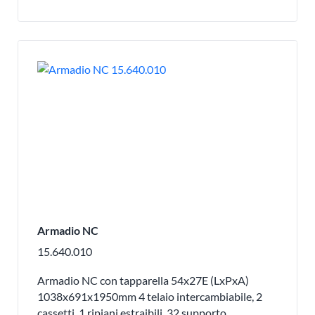
Armadio NC
15.640.010
Armadio NC con tapparella 54x27E (LxPxA)
1038x691x1950mm 4 telaio intercambiabile, 2
cassetti, 1 ripiani estraibili, 32 supporto