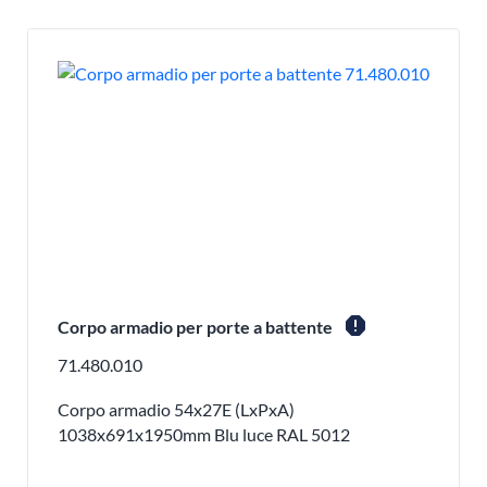
report
Corpo armadio per porte a battente
71.480.010
Corpo armadio 54x27E (LxPxA)
1038x691x1950mm Blu luce RAL 5012