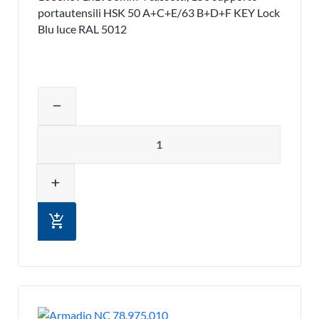
portautensili HSK 50 A+C+E/63 B+D+F KEY Lock
Blu luce RAL 5012
Regolare la quantità del prodotto o ri
remove
Quantità
add
add_shopping_cart