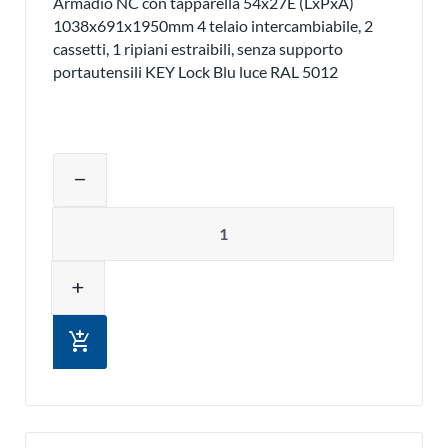
Armadio NC con tapparella 54x27E (LxPxA)
1038x691x1950mm 4 telaio intercambiabile, 2
cassetti, 1 ripiani estraibili, senza supporto
portautensili KEY Lock Blu luce RAL 5012
Regolare la quantità del prodotto o ri
remove
Quantità
add
add_shopping_cart