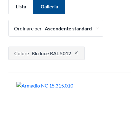
Lista
Galleria
Ordinare per
Premere per rimuovere l'opzione filtro
Colore
Blu luce RAL 5012