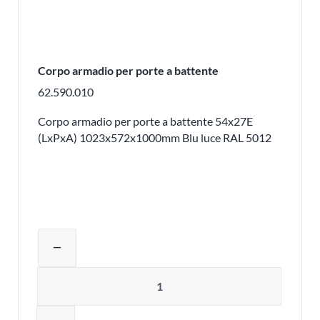
Corpo armadio per porte a battente
62.590.010
Corpo armadio per porte a battente 54x27E
(LxPxA) 1023x572x1000mm Blu luce RAL 5012
Regolare la quantità del prodotto o ri
remove
Quantità