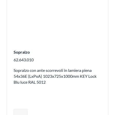
Sopralzo
62.643.010
Sopralzo con ante scorrevoli in lamiera piena
54x36E (LxPxA) 1023x725x1000mm KEY Lock
Blu luce RAL 5012
Regolare la quantità del prodotto o ri