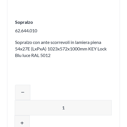
Sopralzo
62.644.010
Sopralzo con ante scorrevoli in lamiera piena
54x27E (LxPxA) 1023x572x1000mm KEY Lock
Blu luce RAL 5012
Regolare la quantità del prodotto o ri
remove
Quantità
add