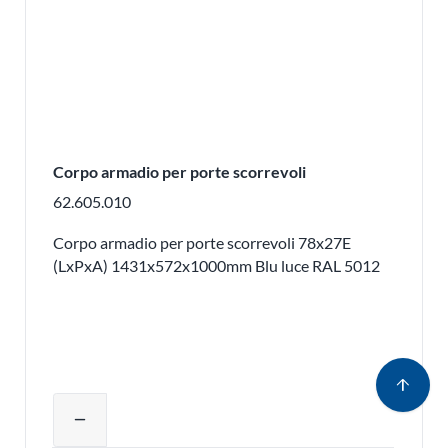
Corpo armadio per porte scorrevoli
62.605.010
Corpo armadio per porte scorrevoli 78x27E
(LxPxA) 1431x572x1000mm Blu luce RAL 5012
arrow_upward
Regolare la quantità del prodotto o ri
remove