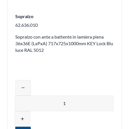
Sopralzo
62.636.010
Sopralzo con ante a battente in lamiera piena
36x36E (LxPxA) 717x725x1000mm KEY Lock Blu
luce RAL 5012
Regolare la quantità del prodotto o ri
remove
Quantità
add