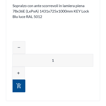
Sopralzo con ante scorrevoli in lamiera piena
78x36E (LxPxA) 1431x725x1000mm KEY Lock
Blu luce RAL 5012
Regolare la quantità del prodotto o ri
remove
Quantità
add
add_shopping_cart