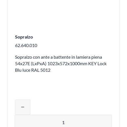
Sopralzo
62.640.010
Sopralzo con ante a battente in lamiera piena
54x27E (LxPxA) 1023x572x1000mm KEY Lock
Blu luce RAL 5012
Regolare la quantità del prodotto o ri
remove
Quantità