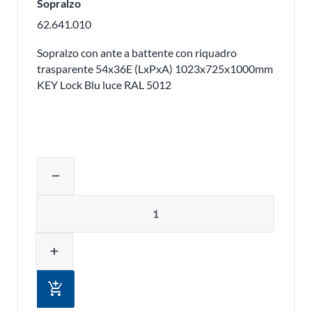
Sopralzo
62.641.010
Sopralzo con ante a battente con riquadro
trasparente 54x36E (LxPxA) 1023x725x1000mm
KEY Lock Blu luce RAL 5012
Regolare la quantità del prodotto o ri
remove
Quantità
add
add_shopping_cart