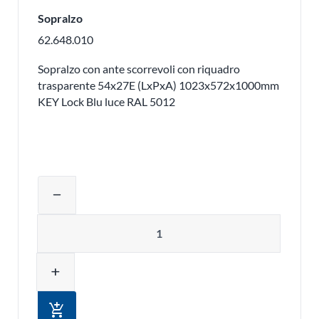
Sopralzo
62.648.010
Sopralzo con ante scorrevoli con riquadro
trasparente 54x27E (LxPxA) 1023x572x1000mm
KEY Lock Blu luce RAL 5012
Regolare la quantità del prodotto o ri
remove
Quantità
add
add_shopping_cart