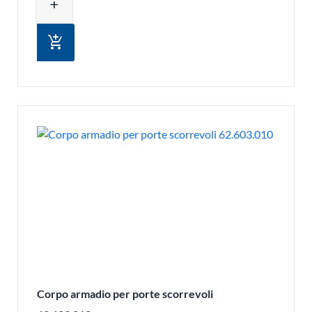
add
add_shopping_cart
Corpo armadio per porte scorrevoli