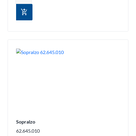
add_shopping_cart
Sopralzo
62.645.010