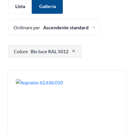
Lista
Galleria
Ordinare per
Premere per rimuovere l'opzione filtro
Colore
Blu luce RAL 5012