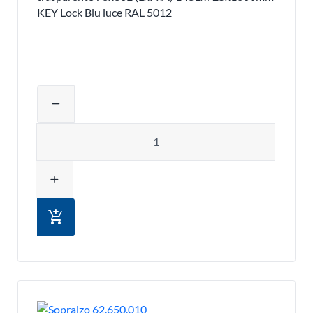
KEY Lock Blu luce RAL 5012
Regolare la quantità del prodotto o ri
remove
Quantità
add
add_shopping_cart