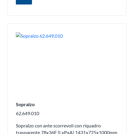
Sopralzo
62.649.010
Sopralzo con ante scorrevoli con riquadro
trasparente 78x36E (LxPxA) 1431x725x1000mm