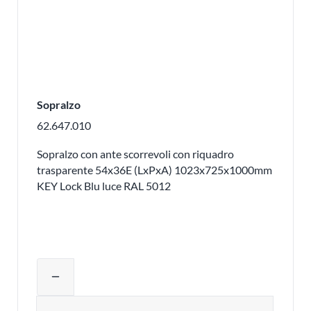
Sopralzo
62.647.010
Sopralzo con ante scorrevoli con riquadro
trasparente 54x36E (LxPxA) 1023x725x1000mm
KEY Lock Blu luce RAL 5012
Regolare la quantità del prodotto o ri
remove
Quantità