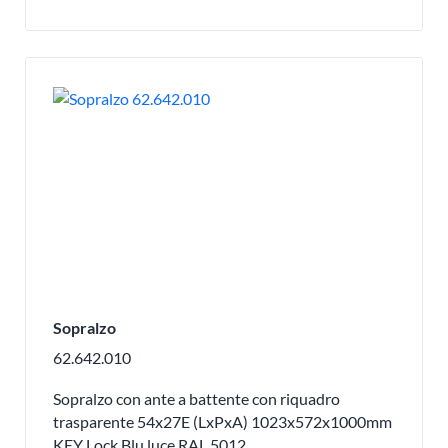
Sopralzo
62.642.010
Sopralzo con ante a battente con riquadro
trasparente 54x27E (LxPxA) 1023x572x1000mm
KEY Lock Blu luce RAL 5012