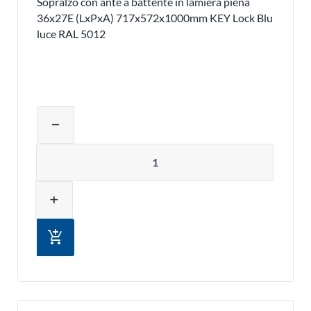
Sopralzo con ante a battente in lamiera piena
36x27E (LxPxA) 717x572x1000mm KEY Lock Blu
luce RAL 5012
Regolare la quantità del prodotto o ri
remove
Quantità
add
add_shopping_cart