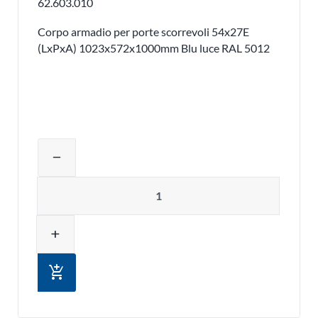
62.603.010
Corpo armadio per porte scorrevoli 54x27E
(LxPxA) 1023x572x1000mm Blu luce RAL 5012
Regolare la quantità del prodotto o ri
remove
Quantità
add
add_shopping_cart