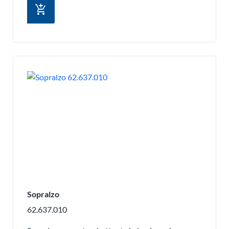
add_shopping_cart
Sopralzo
62.637.010