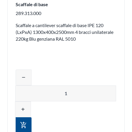
Scaffale di base
289.313.000
Scaffale a cantilever scaffale di base IPE 120
(LxPxA) 1300x400x2500mm 4 bracci unilaterale
220kg Blu genziana RAL 5010
Regolare la quantità del prodotto o ri
remove
Quantità
add
add_shopping_cart