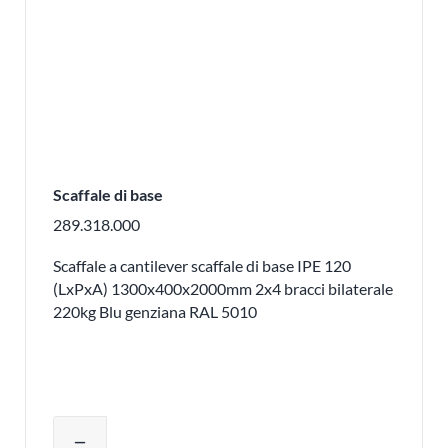
Scaffale di base
289.318.000
Scaffale a cantilever scaffale di base IPE 120
(LxPxA) 1300x400x2000mm 2x4 bracci bilaterale
220kg Blu genziana RAL 5010
Regolare la quantità del prodotto o ri
remove