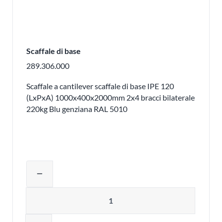
Scaffale di base
289.306.000
Scaffale a cantilever scaffale di base IPE 120
(LxPxA) 1000x400x2000mm 2x4 bracci bilaterale
220kg Blu genziana RAL 5010
Regolare la quantità del prodotto o ri
remove
Quantità