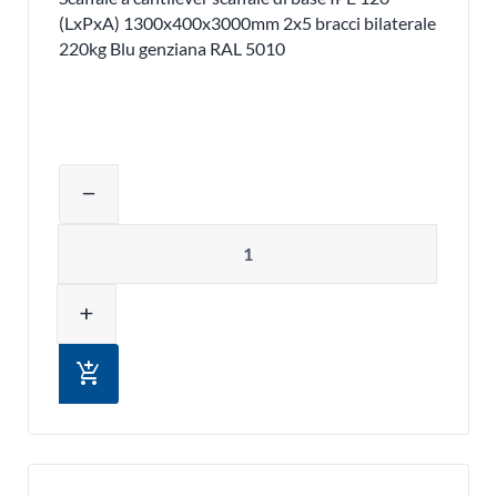
(LxPxA) 1300x400x3000mm 2x5 bracci bilaterale
220kg Blu genziana RAL 5010
Regolare la quantità del prodotto o ri
remove
Quantità
add
add_shopping_cart