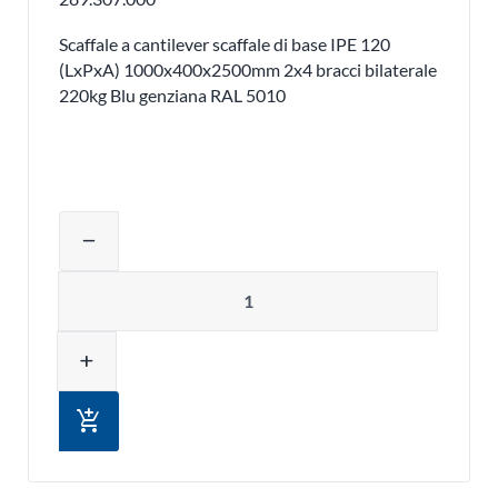
Scaffale a cantilever scaffale di base IPE 120
(LxPxA) 1000x400x2500mm 2x4 bracci bilaterale
220kg Blu genziana RAL 5010
Regolare la quantità del prodotto o ri
remove
Quantità
add
add_shopping_cart