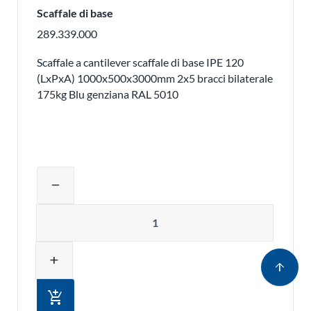
Scaffale di base
289.339.000
Scaffale a cantilever scaffale di base IPE 120
(LxPxA) 1000x500x3000mm 2x5 bracci bilaterale
175kg Blu genziana RAL 5010
Regolare la quantità del prodotto o ri
remove
Quantità
add
arrow_upward
add_shopping_cart