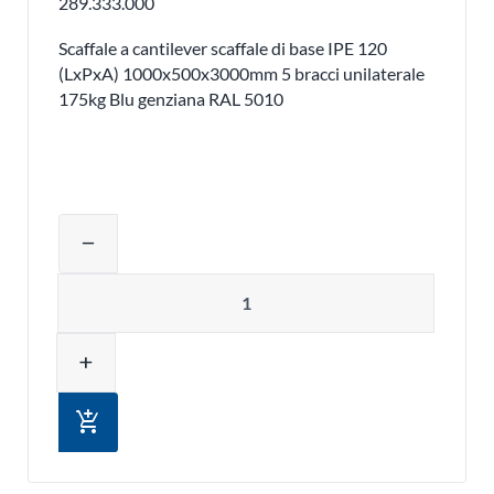
289.333.000
Scaffale a cantilever scaffale di base IPE 120
(LxPxA) 1000x500x3000mm 5 bracci unilaterale
175kg Blu genziana RAL 5010
Regolare la quantità del prodotto o ri
remove
Quantità
add
add_shopping_cart