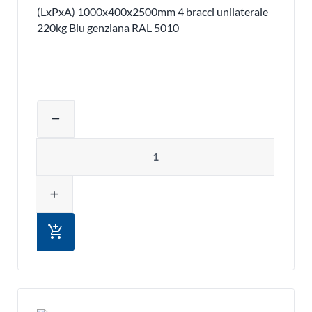
(LxPxA) 1000x400x2500mm 4 bracci unilaterale
220kg Blu genziana RAL 5010
Regolare la quantità del prodotto o ri
remove
Quantità
add
add_shopping_cart