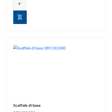
add
add_shopping_cart
Scaffale di base