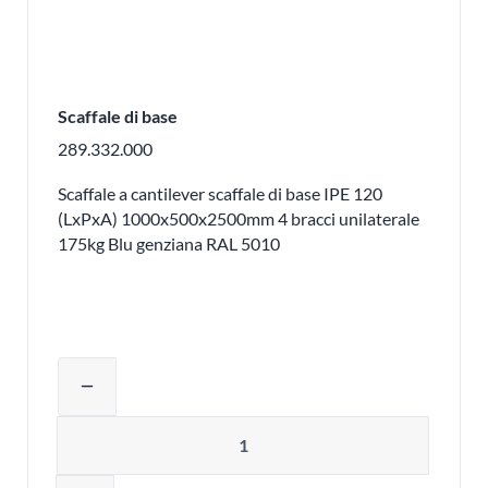
Scaffale di base
289.332.000
Scaffale a cantilever scaffale di base IPE 120
(LxPxA) 1000x500x2500mm 4 bracci unilaterale
175kg Blu genziana RAL 5010
Regolare la quantità del prodotto o ri
remove
Quantità