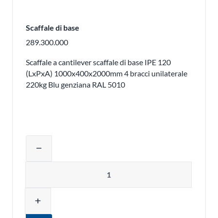
Scaffale di base
289.300.000
Scaffale a cantilever scaffale di base IPE 120
(LxPxA) 1000x400x2000mm 4 bracci unilaterale
220kg Blu genziana RAL 5010
Regolare la quantità del prodotto o ri
remove
Quantità
add