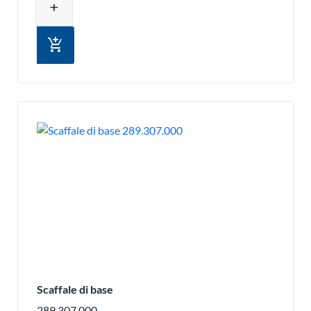
add
add_shopping_cart
Scaffale di base
289.307.000