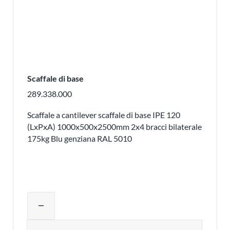
Scaffale di base
289.338.000
Scaffale a cantilever scaffale di base IPE 120
(LxPxA) 1000x500x2500mm 2x4 bracci bilaterale
175kg Blu genziana RAL 5010
Regolare la quantità del prodotto o ri
remove
Quantità