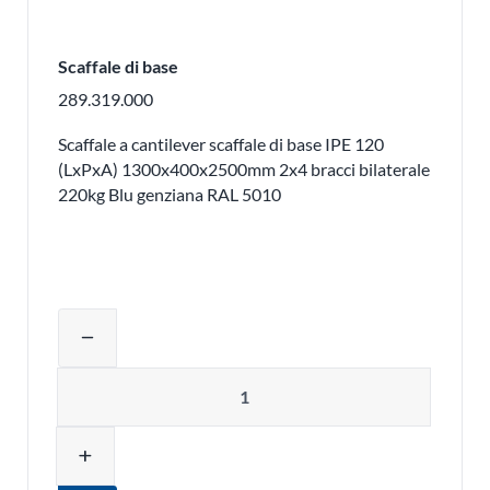
Scaffale di base
289.319.000
Scaffale a cantilever scaffale di base IPE 120
(LxPxA) 1300x400x2500mm 2x4 bracci bilaterale
220kg Blu genziana RAL 5010
Regolare la quantità del prodotto o ri
remove
Quantità
add