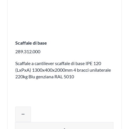
Scaffale di base
289.312.000
Scaffale a cantilever scaffale di base IPE 120
(LxPxA) 1300x400x2000mm 4 bracci unilaterale
220kg Blu genziana RAL 5010
Regolare la quantità del prodotto o ri
remove
Quantità